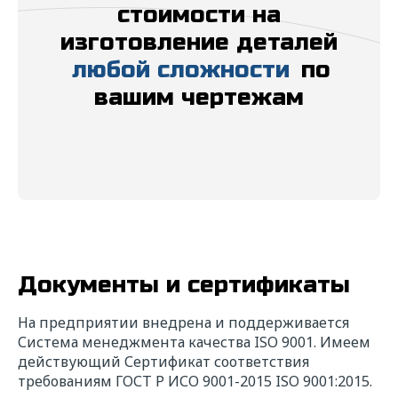
стоимости на
ИНН*
изготовление деталей
любой сложности
по
вашим чертежам
Телефон*
E-mail*
Сообщение*
Документы и сертификаты
На предприятии внедрена и поддерживается
Прикрепить файл
Выбрать
Система менеджмента качества ISO 9001. Имеем
действующий Сертификат соответствия
Даю свое
согласие
на обработку
требованиям ГОСТ Р ИСО 9001-2015 ISO 9001:2015.
персональных данных в соответствии с