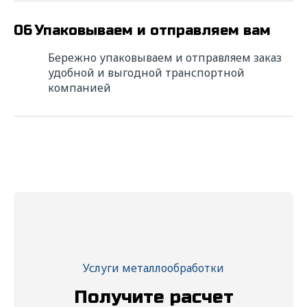
06
Упаковываем и отправляем вам
Бережно упаковываем и отправляем заказ
удобной и выгодной транспортной
Ищете надежного
компанией
исполнителя? Напишите нам!
Мы свяжемся с вами в ближайшее время для
уточнения деталей расчета и в короткие
сроки подготовим коммерческое
предложение с выгодными условиями
сотрудничества.
* — поля обязательные для заполнения
ФИО*
Услуги металлообработки
Название компании*
Получите расчет