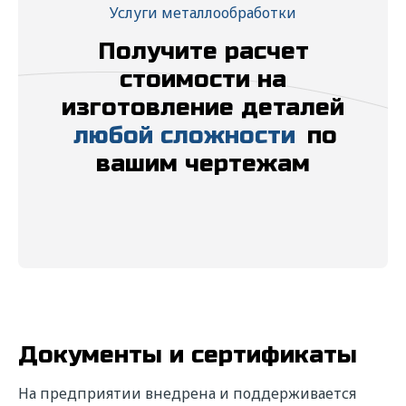
Даю свое
согласие
на обработку
Услуги металлообработки
персональных данных в соответствии с
федеральным законом от 27.06.2006 года
Получите расчет
№152-ФЗ "О персональных данных" на
условиях и для целей, определенных
стоимости на
"
Политикой обработки персональных
изготовление деталей
данных"
любой сложности
по
вашим чертежам
Отправить
Документы и сертификаты
На предприятии внедрена и поддерживается