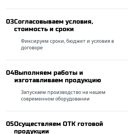
03
Согласовываем условия,
стоимость и сроки
Фиксируем сроки, бюджет и условия в
Ищете надежного
договоре
исполнителя? Напишите нам!
Мы свяжемся с вами в ближайшее время для
уточнения деталей расчета и в короткие
04
Выполняем работы и
сроки подготовим коммерческое
предложение с выгодными условиями
изготавливаем продукцию
сотрудничества.
Запускаем производство на нашем
* — поля обязательные для заполнения
современном оборудовании
ФИО*
05
Осуществляем ОТК готовой
продукции
Название компании*