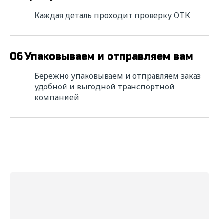
Каждая деталь проходит проверку ОТК
ИНН*
06
Упаковываем и отправляем вам
Телефон*
Бережно упаковываем и отправляем заказ
удобной и выгодной транспортной
компанией
E-mail*
Сообщение*
Прикрепить файл
Выбрать