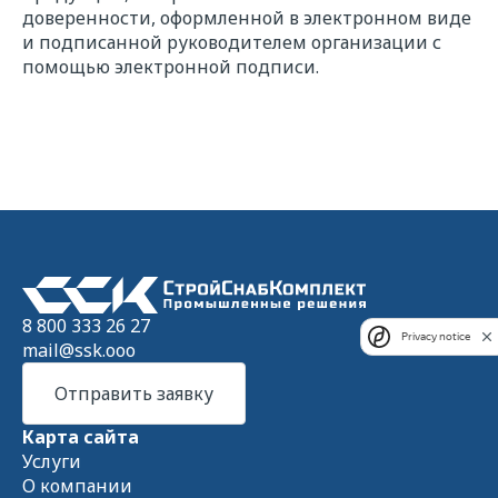
Прикрепить файл
Выбрать
доверенности, оформленной в электронном виде
и подписанной руководителем организации с
Даю свое
согласие
на обработку
помощью электронной подписи.
персональных данных в соответствии с
федеральным законом от 27.06.2006 года
№152-ФЗ "О персональных данных" на
условиях и для целей, определенных
"
Политикой обработки персональных
данных"
Отправить
8 800 333 26 27
Privacy notice
mail@ssk.ooo
Отправить заявку
Карта сайта
Услуги
О компании