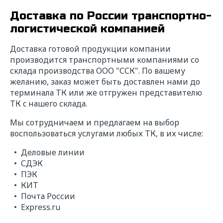
Доставка по России транспортно-
логистической компанией
Доставка готовой продукции компании
производится транспортными компаниями со
склада производства ООО "ССК". По вашему
желанию, заказ может быть доставлен нами до
терминала ТК или же отгружен представителю
Ищете надежного
ТК c нашего склада.
исполнителя? Напишите нам!
Мы сотрудничаем и предлагаем на выбор
Мы свяжемся с вами в ближайшее время для
воспользоваться услугами любых ТК, в их числе:
уточнения деталей расчета и в короткие
сроки подготовим коммерческое
Деловые линии
предложение с выгодными условиями
СДЭК
сотрудничества.
ПЭК
КИТ
* — поля обязательные для заполнения
Почта России
Express.ru
ФИО*