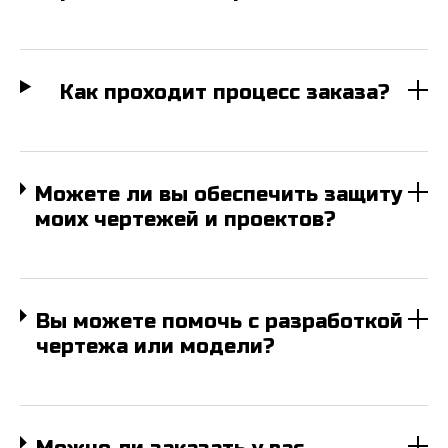
Телефон*
E-mail*
Как проходит процесс заказа?
Сообщение*
Можете ли вы обеспечить защиту
моих чертежей и проектов?
Прикрепить файл
Выбрать
Вы можете помочь с разработкой
Даю свое
согласие
на обработку
чертежа или модели?
персональных данных в соответствии с
федеральным законом от 27.06.2006 года
№152-ФЗ "О персональных данных" на
условиях и для целей, определенных
"
Политикой обработки персональных