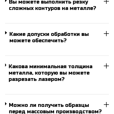
Вы можете выполнить резку
Ищете надежного
сложных контуров на металле?
исполнителя? Напишите нам!
Мы свяжемся с вами в ближайшее время для
уточнения деталей расчета и в короткие
сроки подготовим коммерческое
Какие допуски обработки вы
предложение с выгодными условиями
можете обеспечить?
сотрудничества.
* — поля обязательные для заполнения
ФИО*
Какова минимальная толщина
металла, которую вы можете
разрезать лазером?
Название компании*
ИНН*
Можно ли получить образцы
перед массовым производством?