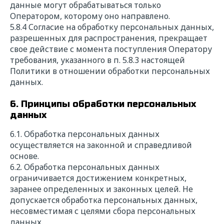
данные могут обрабатываться только
Мы свяжемся с вами в ближайшее время для
Оператором, которому оно направлено.
уточнения деталей расчета и в короткие
5.8.4 Согласие на обработку персональных данных,
сроки подготовим коммерческое
предложение с выгодными условиями
разрешенных для распространения, прекращает
сотрудничества.
свое действие с момента поступления Оператору
требования, указанного в п. 5.8.3 настоящей
* — поля обязательные для заполнения
Политики в отношении обработки персональных
данных.
ФИО*
6. Принципы обработки персональных
данных
Название компании*
6.1. Обработка персональных данных
осуществляется на законной и справедливой
основе.
ИНН*
6.2. Обработка персональных данных
ограничивается достижением конкретных,
заранее определенных и законных целей. Не
Телефон*
допускается обработка персональных данных,
несовместимая с целями сбора персональных
данных.