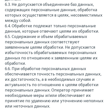
E-mail*
6.3. Не допускается объединение баз данных,
содержащих персональные данные, обработка
которых осуществляется в целях, несовместимых
Сообщение*
между собой.
6.4. Обработке подлежат только персональные
данные, которые отвечают целям их обработки.
6.5. Содержание и объем обрабатываемых
персональных данных соответствуют
заявленным целям обработки. Не допускается
Прикрепить файл
Выбрать
избыточность обрабатываемых персональных
данных по отношению к заявленным целям их
обработки.
Даю свое
согласие
на обработку
персональных данных в соответствии с
6.6. При обработке персональных данных
федеральным законом от 27.06.2006 года
обеспечивается точность персональных данных,
№152-ФЗ "О персональных данных" на
их достаточность, а в необходимых случаях и
условиях и для целей, определенных
актуальность по отношению к целям обработки
"
Политикой обработки персональных
персональных данных. Оператор принимает
данных"
необходимые меры и/или обеспечивает их
принятие по удалению или уточнению неполных
или неточных данных.
Отправить