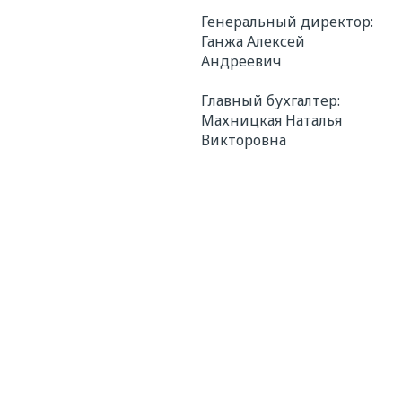
Генеральный директор:
Ганжа Алексей
Андреевич
Главный бухгалтер:
Махницкая Наталья
Викторовна
Ищете надежного
исполнителя? Напишите нам!
Мы свяжемся с вами в ближайшее время для
уточнения деталей расчета и в короткие
сроки подготовим коммерческое
предложение с выгодными условиями
сотрудничества.
* — поля обязательные для заполнения
ФИО*