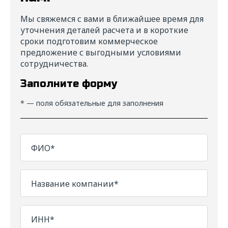
Прикрепить файл
Выбрать
Мы свяжемся с вами в ближайшее время для
уточнения деталей расчета и в короткие
Даю свое
согласие
на обработку
сроки подготовим коммерческое
персональных данных в соответствии с
предложение с выгодными условиями
федеральным законом от 27.06.2006 года
сотрудничества.
№152-ФЗ "О персональных данных" на
условиях и для целей, определенных
Заполните форму
"
Политикой обработки персональных
данных"
* — поля обязательные для заполнения
Отправить
ФИО*
Название компании*
ИНН*