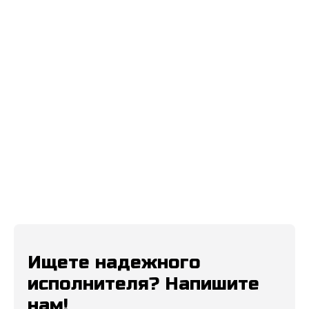
Название компании*
ИНН*
Телефон*
E-mail*
Сообщение*
Ищете надежного
исполнителя? Напишите
нам!