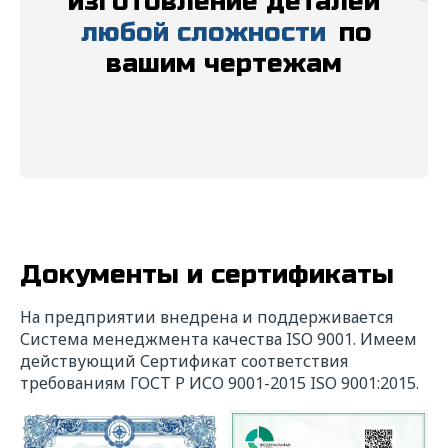
изготовление деталей
любой сложности
по
вашим чертежам
Прикрепить файл
Выбрать
Даю свое
согласие
на обработку
персональных данных в соответствии с
федеральным законом от 27.06.2006 года
№152-ФЗ "О персональных данных" на
условиях и для целей, определенных
"
Политикой обработки персональных
Документы и сертификаты
данных"
На предприятии внедрена и поддерживается
Система менеджмента качества ISO 9001. Имеем
Отправить
действующий Сертификат соответствия
требованиям ГОСТ Р ИСО 9001-2015 ISO 9001:2015.