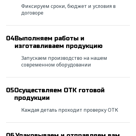
Фиксируем сроки, бюджет и условия в
договоре
04
Выполняем работы и
изготавливаем продукцию
Запускаем производство на нашем
современном оборудовании
05
Осуществляем ОТК готовой
Ищете надежного
продукции
исполнителя? Напишите нам!
Каждая деталь проходит проверку ОТК
Мы свяжемся с вами в ближайшее время для
уточнения деталей расчета и в короткие
сроки подготовим коммерческое
предложение с выгодными условиями
06
Упаковываем и отправляем вам
сотрудничества.