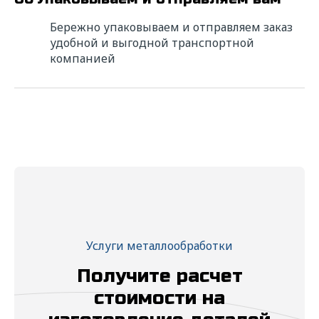
* — поля обязательные для заполнения
Бережно упаковываем и отправляем заказ
удобной и выгодной транспортной
компанией
ФИО*
Название компании*
ИНН*
Телефон*
Услуги металлообработки
E-mail*
Получите расчет
стоимости на
Сообщение*